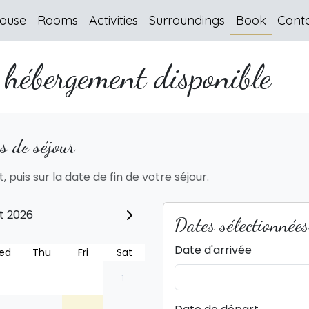
ouse
Rooms
Activities
Surroundings
Book
Cont
 hébergement disponible
s de séjour
, puis sur la date de fin de votre séjour.
t 2026
Dates sélectionnées
Date d'arrivée
ed
Thu
Fri
Sat
1