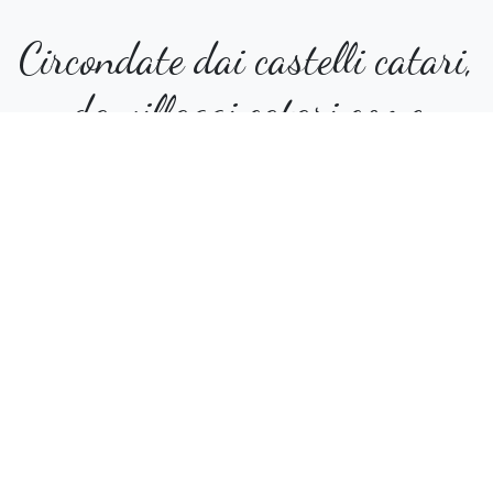
Circondate dai castelli catari,
da villaggi catari come
Mirepoix, e dalla via verde, le
nostre camere vi
permetteranno di godere di
passeggiate, escursioni e
persino di una pista da sci ai
Monti d'Olmes.