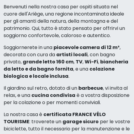
Benvenuti nella nostra casa per ospiti situata nel
cuore dell'Ariège, una regione incontaminata ideale
per gli amanti della natura, della montagna e del
patrimonio. Qui, tutto è stato pensato per offrirvi un
soggiorno confortevole, caloroso e autentico.
Soggiornerete in una
piacevole camera di 12 m²
,
decorata con cura da
artisti locali
, con bagno
privato,
grande letto 160 cm
,
TV
,
Wi-Fi
,
biancheria
da letto e da bagno fornita
, e una
colazione
biologica e locale inclusa
.
Il giardino sul retro, dotato di un
barbecue
, vi invita al
relax, e una
cucina condivisa
è a vostra disposizione
per la colazione o per momenti conviviali.
La nostra casa è
certificata FRANCE VÉLO
TOURISME
: troverete un
garage sicuro
per le vostre
biciclette, tutto il necessario per la manutenzione e le