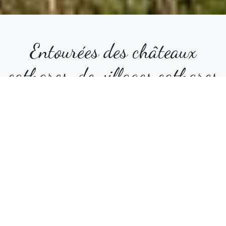
Entourées des châteaux
cathares, de villages cathares
comme Mirepoix, et de la voie
verte, nos chambres vous
permettront de profiter de
balades, randonnées et même
d'une piste de ski aux Monts
d'Olmes.