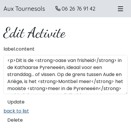
Aux Tournesols
06 26 76 91 42
Edit Activite
label.content
Update
back to list
Delete