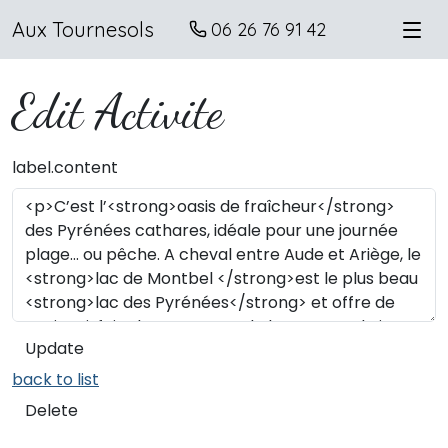
Aux Tournesols
06 26 76 91 42
Edit Activite
label.content
Update
back to list
Delete