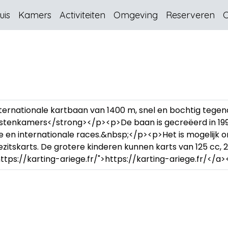
uis
Kamers
Activiteiten
Omgeving
Reserveren
C
ernationale kartbaan van 1400 m, snel en bochtig tegen
stenkamers</strong></p><p>De baan is gecreëerd in 1990
le en internationale races.&nbsp;</p><p>Het is mogelijk o
ezitskarts. De grotere kinderen kunnen karts van 125 cc, 
tps://karting-ariege.fr/">https://karting-ariege.fr/</a>