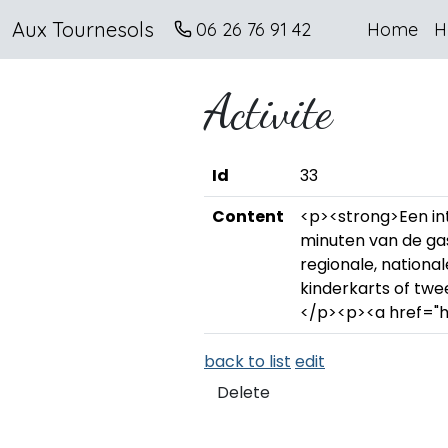
Aux Tournesols
06 26 76 91 42
Home
H
Activite
Id
33
Content
<p><strong>Een int
minuten van de ga
regionale, nationa
kinderkarts of twe
</p><p><a href="ht
back to list
edit
Delete