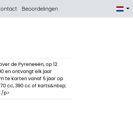
ontact
Beoordelingen
over de Pyreneeën, op 12
 en ontvangt elk jaar
m te karten vanaf 5 jaar op
270 cc, 390 cc of karts&nbsp;
</p>