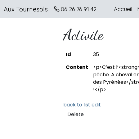
Aux Tournesols
06 26 76 91 42
Accueil
Activite
Id
35
Content
<p>C’est l’<strong
pêche. A cheval en
des Pyrénées</stro
!</p>
back to list
edit
Delete